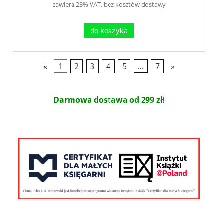
zawiera 23% VAT, bez kosztów dostawy
do koszyka
«
1
2
3
4
5
...
7
»
Darmowa dostawa od 299 zł!