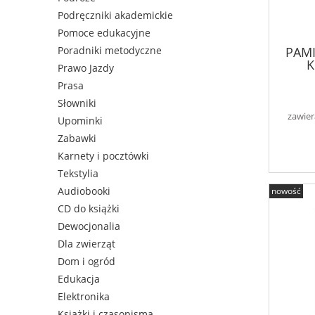
Podręczniki akademickie
Pomoce edukacyjne
PAM
Poradniki metodyczne
K
Prawo Jazdy
Prasa
Słowniki
zawier
Upominki
Zabawki
Karnety i pocztówki
Tekstylia
Audiobooki
nowość
CD do książki
Dewocjonalia
Dla zwierząt
Dom i ogród
Edukacja
Elektronika
Książki i czasopisma