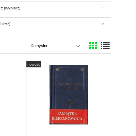
: (wybierz)
bierz)
nowość