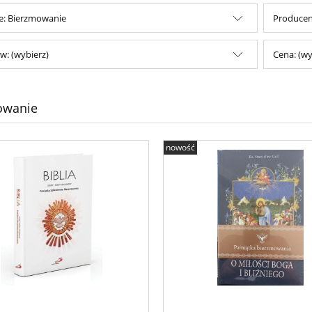
e: Bierzmowanie
Producent
w: (wybierz)
Cena: (wy
owanie
nowość