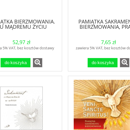
IĄTKA BIERZMOWANIA.
PAMIĄTKA SAKRAME
U MĄDREMU ŻYCIU
BIERZMOWANIA, PR
ZBIOROWA
52,97 zł
7,65 zł
a 5% VAT, bez kosztów dostawy
zawiera 5% VAT, bez kosztów 
do koszyka
do koszyka