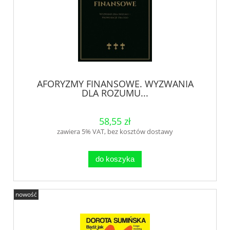
AFORYZMY FINANSOWE. WYZWANIA
DLA ROZUMU...
58,55 zł
zawiera 5% VAT, bez kosztów dostawy
do koszyka
nowość