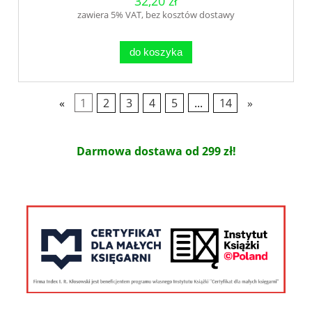
32,20 zł
zawiera 5% VAT, bez kosztów dostawy
do koszyka
«
1
2
3
4
5
...
14
»
Darmowa dostawa od 299 zł!