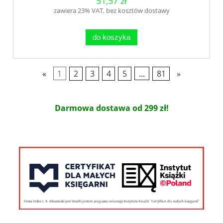
51,57 zł
zawiera 23% VAT, bez kosztów dostawy
do koszyka
«
1
2
3
4
5
...
81
»
Darmowa dostawa od 299 zł!