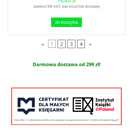
76,45 zł
zawiera 5% VAT, bez kosztów dostawy
do koszyka
«
1
2
3
4
»
Darmowa dostawa od 299 zł!