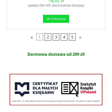
14,32 zł
zawiera 5% VAT, bez kosztów dostawy
do koszyka
«
1
2
3
4
5
»
Darmowa dostawa od 299 zł!