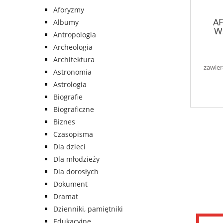
Aforyzmy
AF
Albumy
W
Antropologia
Archeologia
Architektura
zawier
Astronomia
Astrologia
Biografie
Biograficzne
Biznes
Czasopisma
Dla dzieci
Dla młodzieży
Dla dorosłych
Dokument
Dramat
Dzienniki, pamiętniki
Edukacyjne