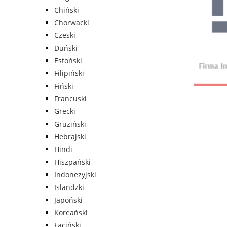
Chiński
Chorwacki
Czeski
Duński
Estoński
Filipiński
Fiński
Francuski
Grecki
Gruziński
Hebrajski
Hindi
Hiszpański
Indonezyjski
Islandzki
Japoński
Koreański
Łaciński