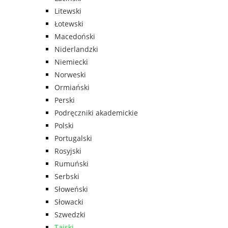
Litewski
Łotewski
Macedoński
Niderlandzki
Niemiecki
Norweski
Ormiański
Perski
Podręczniki akademickie
Polski
Portugalski
Rosyjski
Rumuński
Serbski
Słoweński
Słowacki
Szwedzki
Tajski