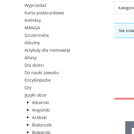
Wyprzedaż
Kategorie
Karta podarunkowa
Komiksy
MANGA
Nie znal
Szczecinalia
Albumy
Artykuły dla niemowląt
Atlasy
Dla dzieci
Do nauki zawodu
Encyklopedie
Gry
Języki obce
Albański
Angielski
Arabski
Białoruski
Bułgarski