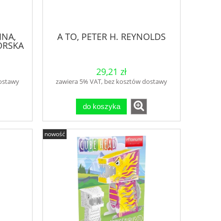
INA,
A TO, PETER H. REYNOLDS
ÓRSKA
29,21 zł
dostawy
zawiera 5% VAT, bez kosztów dostawy
do koszyka
nowość