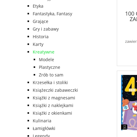
Etyka
100
Fantastyka, Fantasy
ZA
Grające
Gry i zabawy
Historia
zawier
Karty
Kreatywne
Modele
Plastyczne
Zrób to sam
Krzesełka i stoliki
Książeczki zabaweczki
Książki z magnesami
Książki z naklejkami
Książki z okienkami
Kulinaria
Łamigłówki
Legendy