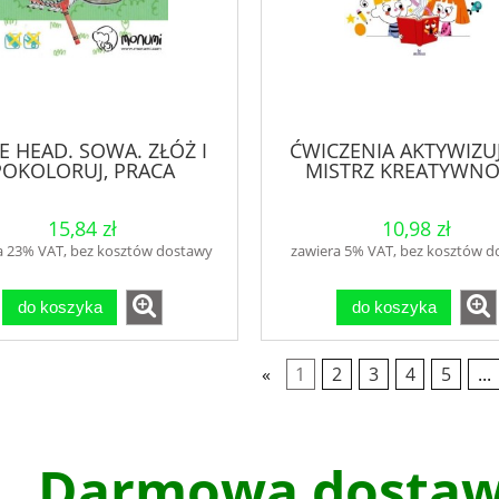
E HEAD. SOWA. ZŁÓŻ I
ĆWICZENIA AKTYWIZU
POKOLORUJ, PRACA
MISTRZ KREATYWNO
ZBIOROWA
15,84 zł
10,98 zł
a 23% VAT, bez kosztów dostawy
zawiera 5% VAT, bez kosztów 
do koszyka
do koszyka
«
1
2
3
4
5
...
Darmowa dostawa