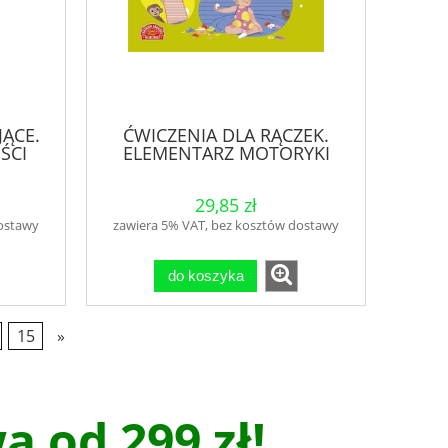
JĄCE.
ĆWICZENIA DLA RĄCZEK.
ŚCI
ELEMENTARZ MOTORYKI
MAŁEJ
29,85 zł
dostawy
zawiera 5% VAT, bez kosztów dostawy
do koszyka
15
»
 od 299 zł!