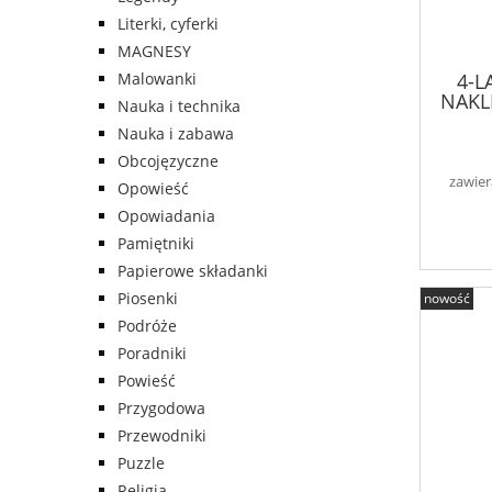
Literki, cyferki
MAGNESY
4-L
Malowanki
NAKL
Nauka i technika
Nauka i zabawa
Obcojęzyczne
zawier
Opowieść
Opowiadania
Pamiętniki
Papierowe składanki
Piosenki
nowość
Podróże
Poradniki
Powieść
Przygodowa
Przewodniki
Puzzle
Religia