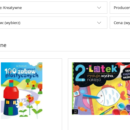
e: Kreatywne
Producent
w: (wybierz)
Cena: (wy
wne