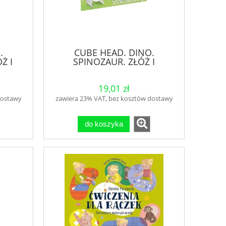
.
CUBE HEAD. DINO.
Ż I
SPINOZAUR. ZŁÓŻ I
POKOLORUJ
19,01 zł
dostawy
zawiera 23% VAT, bez kosztów dostawy
do koszyka