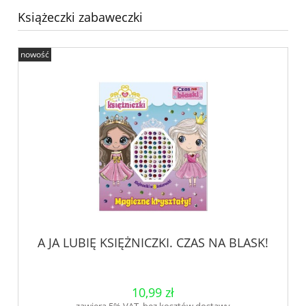
Książeczki zabaweczki
nowość
A JA LUBIĘ KSIĘŻNICZKI. CZAS NA BLASK!
10,99 zł
zawiera 5% VAT, bez kosztów dostawy