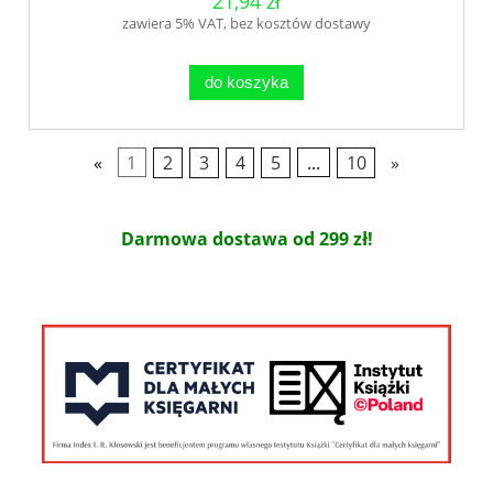
21,94 zł
zawiera 5% VAT, bez kosztów dostawy
do koszyka
«
1
2
3
4
5
...
10
»
Darmowa dostawa od 299 zł!