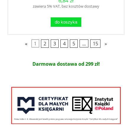
6,84 zł
zawiera 5% VAT, bez kosztów dostawy
do koszyka
«
1
2
3
4
5
...
15
»
Darmowa dostawa od 299 zł!