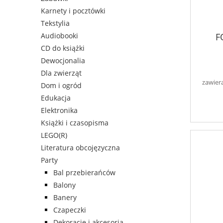
Karnety i pocztówki
Tekstylia
F
Audiobooki
CD do książki
Dewocjonalia
Dla zwierząt
zawier
Dom i ogród
Edukacja
Elektronika
Książki i czasopisma
LEGO(R)
Literatura obcojęzyczna
Party
Bal przebierańców
Balony
Banery
Czapeczki
Dekoracje i akcesoria