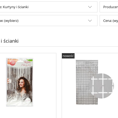
: Kurtyny i ścianki
Producent
w: (wybierz)
Cena: (wy
i ścianki
nowość