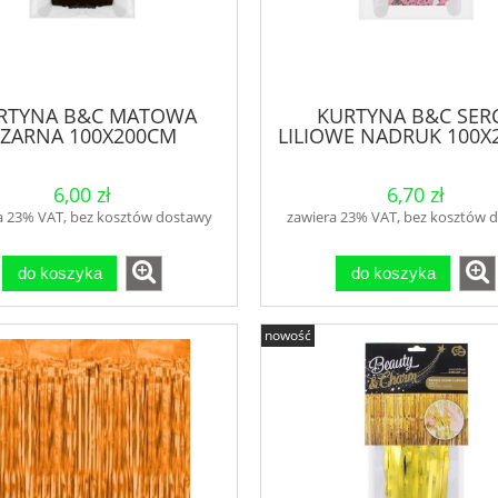
RTYNA B&C MATOWA
KURTYNA B&C SER
ZARNA 100X200CM
LILIOWE NADRUK 100X
6,00 zł
6,70 zł
a 23% VAT, bez kosztów dostawy
zawiera 23% VAT, bez kosztów 
do koszyka
do koszyka
nowość