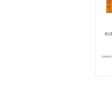
KU
zawier