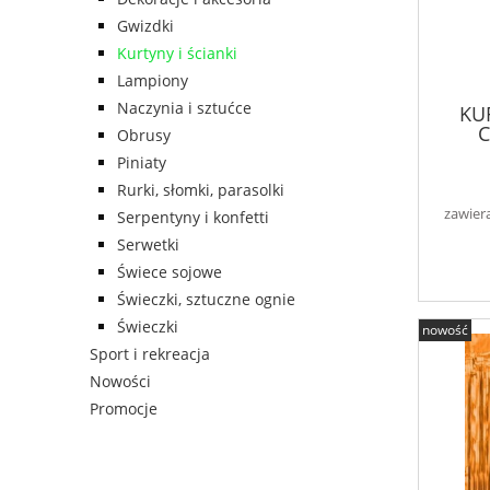
Gwizdki
Kurtyny i ścianki
Lampiony
Naczynia i sztućce
KU
C
Obrusy
Piniaty
Rurki, słomki, parasolki
zawier
Serpentyny i konfetti
Serwetki
Świece sojowe
Świeczki, sztuczne ognie
Świeczki
nowość
Sport i rekreacja
Nowości
Promocje