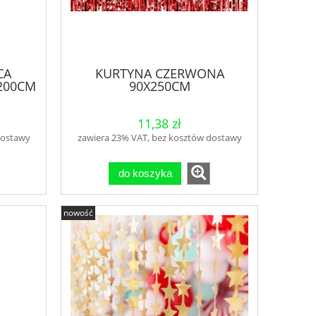
CA
KURTYNA CZERWONA
200CM
90X250CM
11,38 zł
dostawy
zawiera 23% VAT, bez kosztów dostawy
do koszyka
nowość