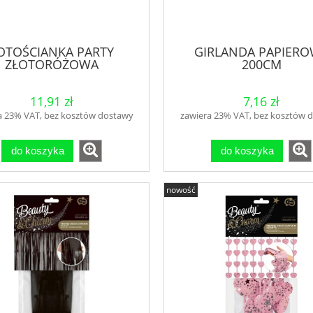
OTOŚCIANKA PARTY
GIRLANDA PAPIER
ZŁOTORÓŻOWA
200CM
11,91 zł
7,16 zł
a 23% VAT, bez kosztów dostawy
zawiera 23% VAT, bez kosztów 
do koszyka
do koszyka
nowość