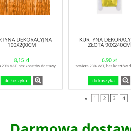
RTYNA DEKORACYJNA
KURTYNA DEKORACY
100X200CM
ZŁOTA 90X240CM
POMARAŃCZOWA
8,15 zł
6,90 zł
a 23% VAT, bez kosztów dostawy
zawiera 23% VAT, bez kosztów 
do koszyka
do koszyka
«
1
2
3
4
Darmowa dostawa