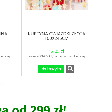
JNA
KURTYNA GWIAZDKI ZŁOTA
100X245CM
12,05 zł
dostawy
zawiera 23% VAT, bez kosztów dostawy
do koszyka
»
 od 299 zł!