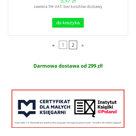
5,37 zł
zawiera 5% VAT, bez kosztów dostawy
do koszyka
«
1
2
»
Darmowa dostawa od 299 zł!