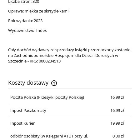
Liczba stron: 320
Oprawa: miękka ze skrzydełkami
Rok wydania: 2023
Wydawnictwo: Index
Cały dochód wydawcy ze sprzedaży książki przeznaczony zostanie
na Zachodniopomorskie Hospicjum dla Dzieci i Dorosłych w
Szczecinie - KRS: 0000234513
Koszty dostawy
Cena nie zawiera ewentualnych kosztów płatności
Poczta Polska
(Przesyłki poczty Polskiej)
16,99 zł
Inpost Paczkomaty
16,99 zł
Inpost Kurier
19,99 zł
odbiór osobisty
(w Księgarni ATUT przy ul.
0,00 zł