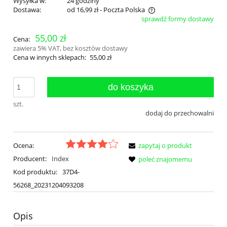
Wysyłka w:
24 godziny
Dostawa:
od 16,99 zł
- Poczta Polska
sprawdź formy dostawy
Cena nie zawiera ewentualnych kosztów płatności
55,00 zł
Cena:
zawiera 5% VAT, bez kosztów dostawy
Cena w innych sklepach:
55,00 zł
do koszyka
szt.
dodaj do przechowalni
Ocena:
zapytaj o produkt
Producent:
Index
poleć znajomemu
Kod produktu:
37D4-
56268_20231204093208
Opis