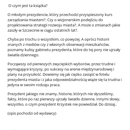
O czym jest ta książka?
O młodym prezydencie, który przechodzi przyspieszony kurs
zarządzania miastem?. Czy o wizjonerskim podejściu do
projektowania strategii rozwoju miasta?. A może o zmianach jakie
zaszły w Szczecinie w ciągu ostatnich lat?.
Chyba po trochu o wszystkim, co powyżej. A oprócz historii
znanych z mediów czy z własnych obserwacji mieszkańców,
poznamy kulisy gabinetu prezydenta, które do tej pory nie ujrzały
światła dziennego.
Począwszy od pierwszych zwycięskich wyborów, przez trudne i
wymagające kryzysy, po sukcesy na arenie międzynarodowej i
plany na przyszłość. Dowiemy się jak ciężko zasiąść w fotelu
prezydenta miasta i z jaka odpowiedzialnością wiąże się ta trudna i
jedyna w swoim rodzaju praca.
Prezydent jakiego nie znamy, historie, których nie słyszeliśmy,
fakty, które po raz pierwszy ujrzały światło dzienne. Innymi słowy,
wszystko, o czym prezydent Krzystek nie powiedział. Do dzisiaj..
(opis pochodzi od wydawcy)